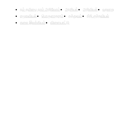
நம் தமிழை நாம் அறிவோம்
அரசியல்
அறிவியல்
வரலாறு
சமூகவியல்
பொருளாதாரம்
தத்துவம்
நீதி குற்றவியல்
கலை இலக்கியம்
விளையாட்டு