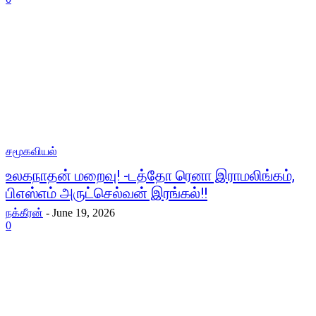
சமூகவியல்
உலகநாதன் மறைவு! -டத்தோ ரெனா இராமலிங்கம்,
பிஎஸ்எம் அருட்செல்வன் இரங்கல்!!
நக்கீரன்
-
June 19, 2026
0