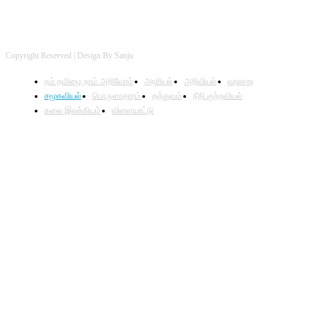
Copyright Reserved | Design By Sanju
நம் தமிழை நாம் அறிவோம்
அரசியல்
அறிவியல்
வரலாறு
சமூகவியல்
பொருளாதாரம்
தத்துவம்
நீதி குற்றவியல்
கலை இலக்கியம்
விளையாட்டு