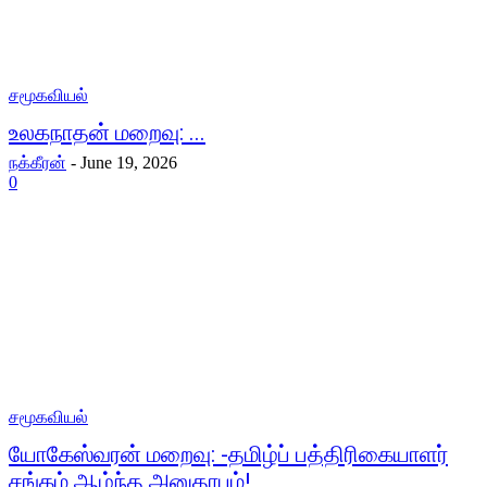
சமூகவியல்
உலகநாதன் மறைவு: ...
நக்கீரன்
-
June 19, 2026
0
சமூகவியல்
யோகேஸ்வரன் மறைவு: -தமிழ்ப் பத்திரிகையாளர்
சங்கம் ஆழ்ந்த அனுதாபம்!