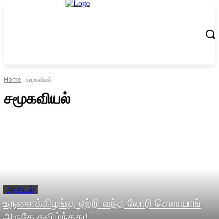
Home
சமூகவியல்
சமூகவியல்
அரசியல்
உருளைக்கிழங்கு ஏற்றி வந்த லோரி செலாயாங்
அருகே கவிழ்ந்தது!