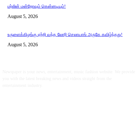
மர்லின் மன்றோவும் கென்னடியும்!
August 5, 2026
உருளைக்கிழங்கு ஏற்றி வந்த லோரி செலாயாங் அருகே கவிழ்ந்தது!
August 5, 2026
ABOUT US
Newspaper is your news, entertainment, music fashion website. We provide
you with the latest breaking news and videos straight from the
entertainment industry.
FOLLOW US