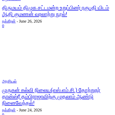
திருமயம் திமுக சட்டமன்ற உறுப்பினர் ரகுபதி யிடம்
ஆதி குமணன் வரலாற்று நூல்!
நக்கீரன்
-
June 26, 2026
0
அரசியல்
முருகன் கல்வி நிலைய(எஸ்.எம்.சி.) தோற்றுநர்
தான்ஸ்ரீ தம்பிராஜாவிற்கு முதலாம் ஆண்டு
நினைவேந்தல்!
நக்கீரன்
-
June 24, 2026
0