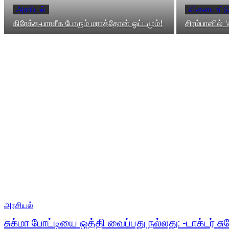
அரசியல்
விளையாட்ட
கிரேக்க-பாரசீக போரும் மராத்தோன் ஓட்டமும்!
சிரம்பானில் 
அரசியல்
சுக்மா போட்டியை ஒத்தி வைப்பது நல்லது: -டாக்டர் சுர