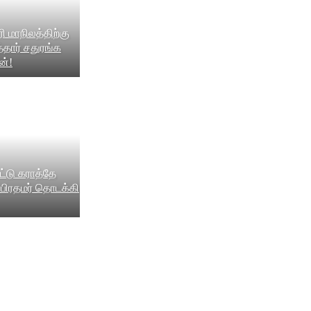
ி மாநிலத்திற்கு
தார் சதுரங்க
ன்!
்டு கராத்தே
 பிரதமர் தொடக்கி