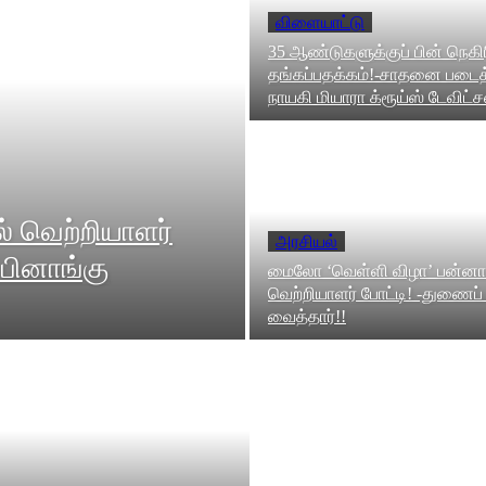
விளையாட்டு
35 ஆண்டுகளுக்குப் பின் நெகிர
தங்கப்பதக்கம்!-சாதனை படைத்
நாயகி மியாரா க்ரூய்ஸ் டேவிட்ச
ல் வெற்றியாளர்
அரசியல்
பினாங்கு
மைலோ ‘வெள்ளி விழா’ பன்னாட
வெற்றியாளர் போட்டி! -துணைப்
வைத்தார்!!