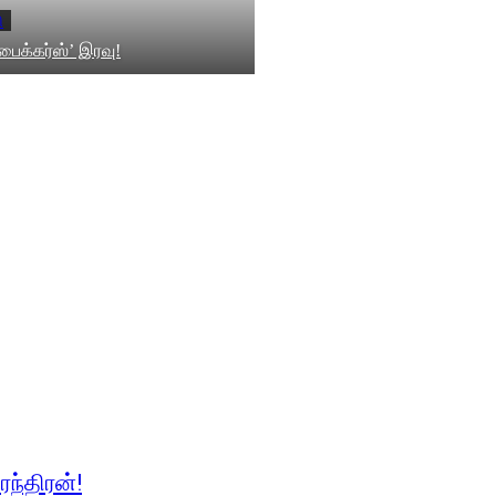
ு
‘பைக்கர்ஸ்’ இரவு!
ேந்திரன்!