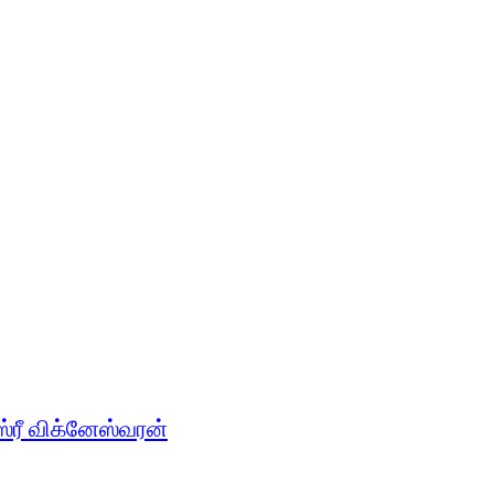
்ரீ விக்னேஸ்வரன்