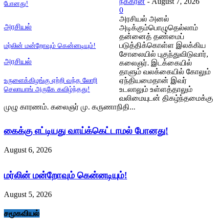
நக்கீரன்
-
August 7, 2026
போனது!
0
அரசியல் அனல்
அரசியல்
அடிக்கும்பொழுதெல்லாம்
தன்னைத் தண்மைப்
படுத்திக்கொள்ள இலக்கிய
மர்லின் மன்றோவும் கென்னடியும்!
சோலையில் புகுந்துவிடுவார்,
அரசியல்
கலைஞர். இடக்கையில்
தாளும் வலக்கையில் கோலும்
ஏந்தியமைதான் இவர்
உருளைக்கிழங்கு ஏற்றி வந்த லோரி
உடலாலும் உள்ளத்தாலும்
செலாயாங் அருகே கவிழ்ந்தது!
வலிமையுடன் திகழ்ந்தமைக்கு
முழு காரணம். கலைஞர் மு. கருணாநிதி...
கைக்கு எட்டியது வாய்க்கெட்டாமல் போனது!
August 6, 2026
மர்லின் மன்றோவும் கென்னடியும்!
August 5, 2026
சமூகவியல்