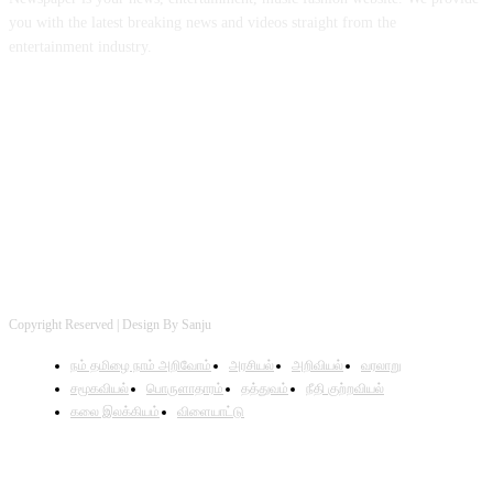
you with the latest breaking news and videos straight from the
entertainment industry.
FOLLOW US
Copyright Reserved | Design By Sanju
நம் தமிழை நாம் அறிவோம்
அரசியல்
அறிவியல்
வரலாறு
சமூகவியல்
பொருளாதாரம்
தத்துவம்
நீதி குற்றவியல்
கலை இலக்கியம்
விளையாட்டு