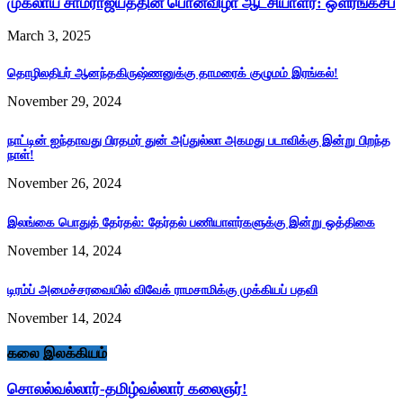
முகலாய சாம்ராஜ்யத்தின் பொன்விழா ஆட்சியாளர்: ஔரங்கசீப்
March 3, 2025
தொழிலதிபர் ஆனந்தகிருஷ்ணனுக்கு தாமரைக் குழுமம் இரங்கல்!
November 29, 2024
நாட்டின் ஐந்தாவது பிரதமர் துன் அப்துல்லா அகமது படாவிக்கு இன்று பிறந்த
நாள்!
November 26, 2024
இலங்கை பொதுத் தேர்தல்: தேர்தல் பணியாளர்களுக்கு இன்று ஒத்திகை
November 14, 2024
டிரம்ப் அமைச்சரவையில் விவேக் ராமசாமிக்கு முக்கியப் பதவி
November 14, 2024
கலை இலக்கியம்
சொலல்வல்லார்-தமிழ்வல்லார் கலைஞர்!