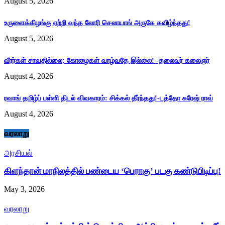
August 5, 2026
உருளைக்கிழங்கு ஏற்றி வந்த லோரி செலாயாங் அருகே கவிழ்ந்தது!
August 5, 2026
வீரர்கள் சாவதில்லை; கோழைகள் வாழ்வதே இல்லை! -தலைவர் கலைஞர்
August 4, 2026
ரவாங் தமிழ்ப் பள்ளி திடல் விவகாரம்: சிக்கல் தீர்ந்தது!-டத்தோ சுரேஷ் ராவ்
August 4, 2026
வரலாறு
அரசியல்
கிளந்தான் மாநிலத்தில் பண்டைய ‘பெராகு’ படகு கண்டுபிடிப்பு!
May 3, 2026
வரலாறு