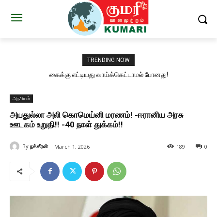
TRENDING NOW
கைக்கு எட்டியது வாய்க்கெட்டாமல் போனது!
அரசியல்
அயதுல்லா அலி கொமெய்னி மரணம்! -ஈரானிய அரசு
ஊடகம் உறுதி!! -40 நாள் துக்கம்!!
By
நக்கீரன்
March 1, 2026
189
0