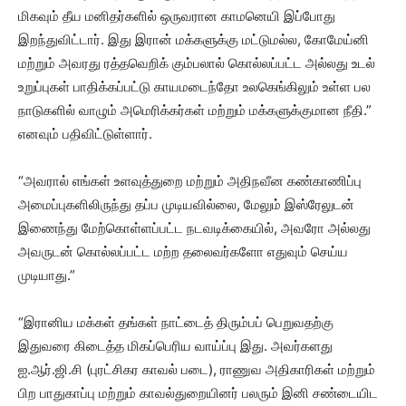
மிகவும் தீய மனிதர்களில் ஒருவரான காமனெயி இப்போது
இறந்துவிட்டார். இது இரான் மக்களுக்கு மட்டுமல்ல, கோமேய்னி
மற்றும் அவரது ரத்தவெறிக் கும்பலால் கொல்லப்பட்ட அல்லது உடல்
உறுப்புகள் பாதிக்கப்பட்டு காயமடைந்தோ உலகெங்கிலும் உள்ள பல
நாடுகளில் வாழும் அமெரிக்கர்கள் மற்றும் மக்களுக்குமான நீதி.”
எனவும் பதிவிட்டுள்ளார்.
“அவரால் எங்கள் உளவுத்துறை மற்றும் அதிநவீன கண்காணிப்பு
அமைப்புகளிலிருந்து தப்ப முடியவில்லை, மேலும் இஸ்ரேலுடன்
இணைந்து மேற்கொள்ளப்பட்ட நடவடிக்கையில், அவரோ அல்லது
அவருடன் கொல்லப்பட்ட மற்ற தலைவர்களோ எதுவும் செய்ய
முடியாது.”
“இரானிய மக்கள் தங்கள் நாட்டைத் திரும்பப் பெறுவதற்கு
இதுவரை கிடைத்த மிகப்பெரிய வாய்ப்பு இது. அவர்களது
ஐ.ஆர்.ஜி.சி (புரட்சிகர காவல் படை), ராணுவ அதிகாரிகள் மற்றும்
பிற பாதுகாப்பு மற்றும் காவல்துறையினர் பலரும் இனி சண்டையிட