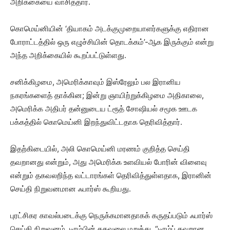
அறிக்கையை வாசித்தார்.
கொமெய்னியின் ‘தியாகம் அடக்குமுறையாளர்களுக்கு எதிரான
போராட்டத்தில் ஒரு எழுச்சியின் தொடக்கம்’-ஆக இருக்கும் என்று
அந்த அறிக்கையில் கூறப்பட்டுள்ளது.
சனிக்கிழமை, அமெரிக்காவும் இஸ்ரேலும் பல இரானிய
நகரங்களைத் தாக்கின; இன்று ஞாயிற்றுக்கிழமை அதிகாலை,
அமெரிக்க அதிபர் தன்னுடைய ட்ரூத் சோஷியல் சமூக ஊடக
பக்கத்தில் கொமெய்னி இறந்துவிட்டதாக தெரிவித்தார்.
இதற்கிடையில், அலி கொமெய்னி மரணம் குறித்த செய்தி
தவறானது என்றும், அது அமெரிக்க உளவியல் போரின் விளைவு
என்றும் தகவலறிந்த வட்டாரங்கள் தெரிவித்துள்ளதாக, இரானின்
செய்தி நிறுவனமான ஃபார்ஸ் கூறியது.
புரட்சிகர காவல்படைக்கு நெருக்கமானதாகக் கருதப்படும் ஃபார்ஸ்
செய்தி நிறுவனம், டிரம்பின் தகவலை மறுத்து, “டிரம்ப் தவறான,