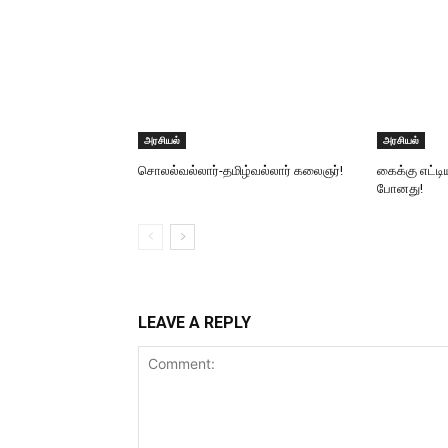
அரசியல்
அரசியல்
சொலல்வல்லார்-தமிழ்வல்லார் கலைஞர்!
கைக்கு எட்டி
போனது!
LEAVE A REPLY