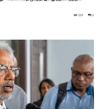
334
0