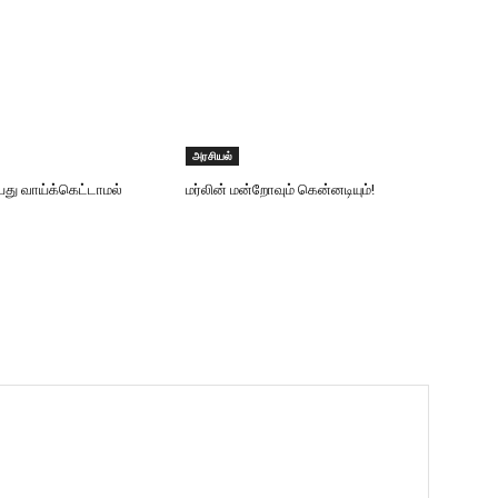
அரசியல்
யது வாய்க்கெட்டாமல்
மர்லின் மன்றோவும் கென்னடியும்!