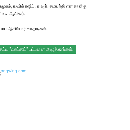
முகம், ரஃபிக் ரஷிட், ஏ.ஆர். தமயந்தி என நான்கு
்னிலை ஆகினர்.
ஸ் யாப் ஆகியோர் வாதாடினர்.
செய்ய "வாட்சாப்" பட்டனை அழுத்துங்கள்.