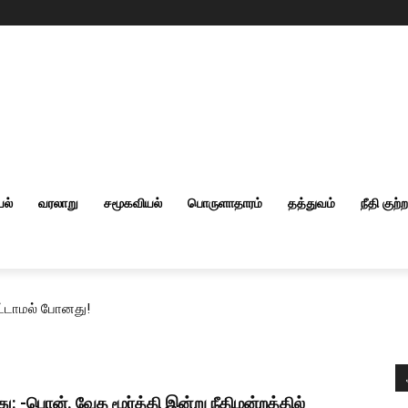
யல்
வரலாறு
சமூகவியல்
பொருளாதாரம்
தத்துவம்
நீதி குற்
ெட்டாமல் போனது!
: -பொன். வேத மூர்த்தி இன்று நீதிமன்றத்தில்