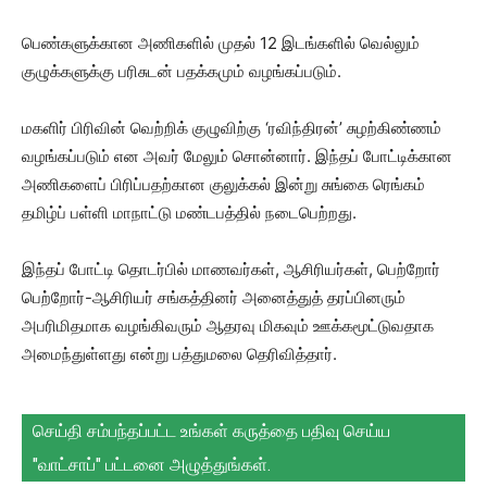
பெண்களுக்கான அணிகளில் முதல் 12 இடங்களில் வெல்லும்
குழுக்களுக்கு பரிசுடன் பதக்கமும் வழங்கப்படும்.
மகளிர் பிரிவின் வெற்றிக் குழுவிற்கு ‘ரவிந்திரன்’ சுழற்கிண்ணம்
வழங்கப்படும் என அவர் மேலும் சொன்னார். இந்தப் போட்டிக்கான
அணிகளைப் பிரிப்பதற்கான குலுக்கல் இன்று சுங்கை ரெங்கம்
தமிழ்ப் பள்ளி மாநாட்டு மண்டபத்தில் நடைபெற்றது.
இந்தப் போட்டி தொடர்பில் மாணவர்கள், ஆசிரியர்கள், பெற்றோர்
பெற்றோர்-ஆசிரியர் சங்கத்தினர் அனைத்துத் தரப்பினரும்
அபரிமிதமாக வழங்கிவரும் ஆதரவு மிகவும் ஊக்கமூட்டுவதாக
அமைந்துள்ளது என்று பத்துமலை தெரிவித்தார்.
செய்தி சம்பந்தப்பட்ட உங்கள் கருத்தை பதிவு செய்ய
"வாட்சாப்" பட்டனை அழுத்துங்கள்.