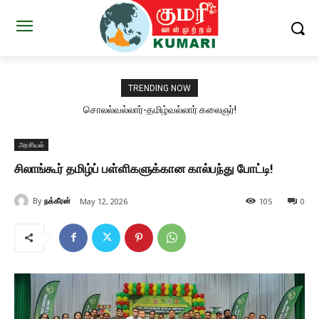
TRENDING NOW
சொலல்வல்லார்-தமிழ்வல்லார் கலைஞர்!
அரசியல்
சிலாங்கூர் தமிழ்ப் பள்ளிகளுக்கான கால்பந்து போட்டி!
By
நக்கீரன்
May 12, 2026
105
0