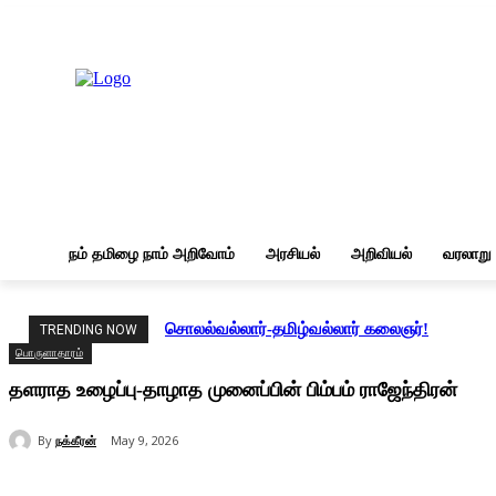
Sunday, August 9, 2026
நம் தமிழை நாம் அறிவோம்
அரசியல்
அறிவியல்
வரலாறு
சொலல்வல்லார்-தமிழ்வல்லார் கலைஞர்!
TRENDING NOW
பொருளாதாரம்
தளராத உழைப்பு-தாழாத முனைப்பின் பிம்பம் ராஜேந்திரன்
By
நக்கீரன்
May 9, 2026