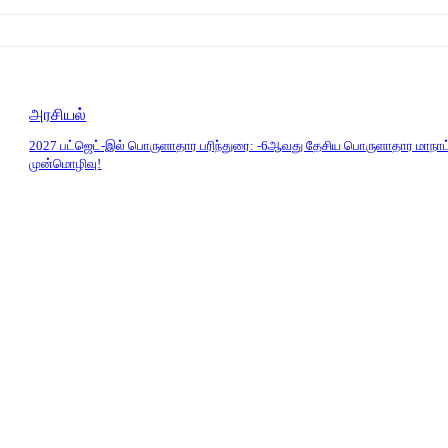
அரசியல்
2027 பட்ஜெட்-இல் பொருளாதார பரிந்துரை: -6ஆவது தேசிய பொருளாதார மாநாட்
முன்மொழிவு!