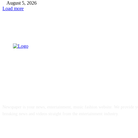
August 5, 2026
Load more
ABOUT US
Newspaper is your news, entertainment, music fashion website. We provide yo
breaking news and videos straight from the entertainment industry.
FOLLOW US