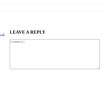
LEAVE A REPLY
டில்
Com