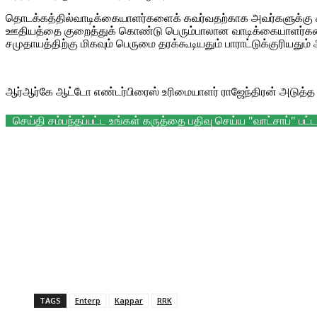
தொடக்கத்தில்வாடிக்கையாளர்களைக் கவர்வதற்காக அவர்களுக்கு 
ஊதியத்தை குறைத்துக் கொண்டு பெரும்பாலான வாடிக்கையாளர்களை இ
சமுதாயத்திற்கு மிகவும் பெருமை தரக்கூடியதும் பாராட்டுக்குரியதும் 
ஆர்ஆர்கே ஆட்டோ எண்டர்பிரைஸ் உரிமையாளர் ராஜேந்திரன் அடுத்
செய்தி சம்பந்தப்பட்ட உங்கள் கருத்தை பதிவு செய்ய "வாட்சாப்" ப
TAGS
Enterp
Kappar
RRK