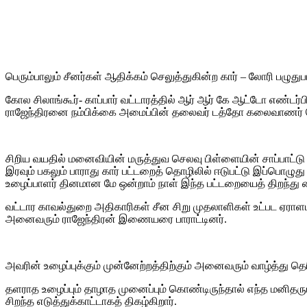
Share
பெரும்பாலும் சீனர்கள் ஆதிக்கம் செலுத்துகின்ற கார் – லோரி பழுதுபா
கோல சிலாங்கூர்- காப்பார் வட்டாரத்தில் ஆர் ஆர் கே ஆட்டோ எண்டர்ப
ராஜேந்திரனை நம்பிக்கை அமைப்பின் தலைவர் டத்தோ கலைவாணர் வ
சிறிய வயதில் மனைவியின் மருத்துவ செலவு பிள்ளையின் சாப்பாட்டு 
இரவும் பகலும் பாராது கார் பட்டறைத் தொழிலில் ஈடுபட்டு இப்பொழு
உழைப்பாளர் தினமான மே ஒன்றாம் நாள் இந்த பட்டறையைத் திறந்து 
வட்டார காவல்துறை அதிகாரிகள் சீன சிறு முதலாளிகள் உட்பட ஏராளம
அனைவரும் ராஜேந்திரன் இணையரை பாராட்டினர்.
அவரின் உழைப்புக்கும் முன்னேற்றத்திற்கும் அனைவரும் வாழ்த்து தெ
தளராத உழைப்பும் தாழாத முனைப்பும் கொண்டிருந்தால் எந்த மனிதரும்
சிறந்த எடுத்துக்காட்டாகத் திகழ்கிறார்.