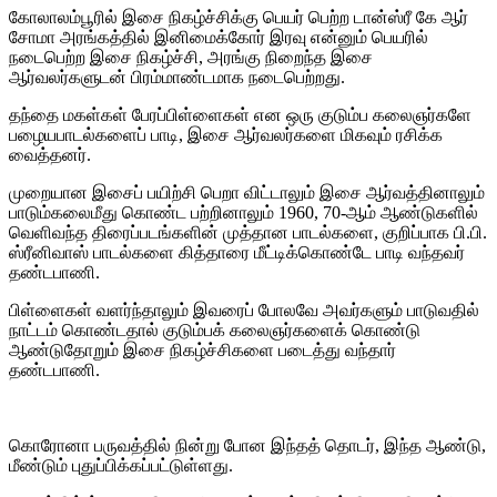
கோலாலம்பூரில் இசை நிகழ்ச்சிக்கு பெயர் பெற்ற டான்ஸ்ரீ கே ஆர்
சோமா அரங்கத்தில் இனிமைக்கோர் இரவு என்னும் பெயரில்
நடைபெற்ற இசை நிகழ்ச்சி, அரங்கு நிறைந்த இசை
ஆர்வலர்களுடன் பிரம்மாண்டமாக நடைபெற்றது.
தந்தை மகள்கள் பேரப்பிள்ளைகள் என ஒரு குடும்ப கலைஞர்களே
பழையபாடல்களைப் பாடி, இசை ஆர்வலர்களை மிகவும் ரசிக்க
வைத்தனர்.
முறையான இசைப் பயிற்சி பெறா விட்டாலும் இசை ஆர்வத்தினாலும்
பாடும்கலைமீது கொண்ட பற்றினாலும் 1960, 70-ஆம் ஆண்டுகளில்
வெளிவந்த திரைப்படங்களின் முத்தான பாடல்களை, குறிப்பாக பி.பி.
ஸ்ரீனிவாஸ் பாடல்களை கித்தாரை மீட்டிக்கொண்டே பாடி வந்தவர்
தண்டபாணி.
பிள்ளைகள் வளர்ந்தாலும் இவரைப் போலவே அவர்களும் பாடுவதில்
நாட்டம் கொண்டதால் குடும்பக் கலைஞர்களைக் கொண்டு
ஆண்டுதோறும் இசை நிகழ்ச்சிகளை படைத்து வந்தார்
தண்டபாணி.
கொரோனா பருவத்தில் நின்று போன இந்தத் தொடர், இந்த ஆண்டு,
மீண்டும் புதுப்பிக்கப்பட்டுள்ளது.