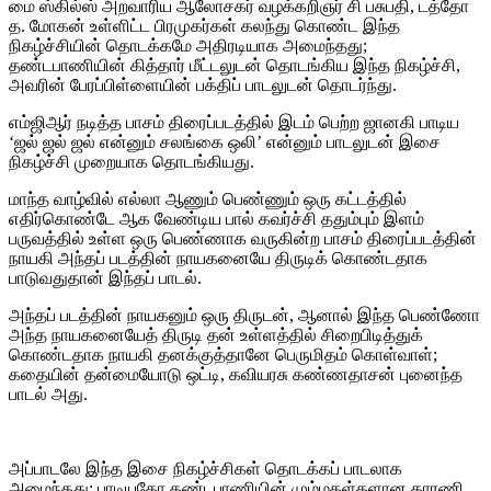
மை ஸ்கில்ஸ் அறவாரிய ஆலோசகர் வழக்கறிஞர் சி பசுபதி, டத்தோ
த. மோகன் உள்ளிட்ட பிரமுகர்கள் கலந்து கொண்ட இந்த
நிகழ்ச்சியின் தொடக்கமே அதிரடியாக அமைந்தது;
தண்டபாணியின் கித்தார் மீட்டலுடன் தொடங்கிய இந்த நிகழ்ச்சி,
அவரின் பேரப்பிள்ளையின் பக்திப் பாடலுடன் தொடர்ந்து.
எம்ஜிஆர் நடித்த பாசம் திரைப்படத்தில் இடம் பெற்ற ஜானகி பாடிய
‘ஜல் ஜல் ஜல் என்னும் சலங்கை ஒலி’ என்னும் பாடலுடன் இசை
நிகழ்ச்சி முறையாக தொடங்கியது.
மாந்த வாழ்வில் எல்லா ஆணும் பெண்ணும் ஒரு கட்டத்தில்
எதிர்கொண்டே ஆக வேண்டிய பால் கவர்ச்சி ததும்பும் இளம்
பருவத்தில் உள்ள ஒரு பெண்ணாக வருகின்ற பாசம் திரைப்படத்தின்
நாயகி அந்தப் படத்தின் நாயகனையே திருடிக் கொண்டதாக
பாடுவதுதான் இந்தப் பாடல்.
அந்தப் படத்தின் நாயகனும் ஒரு திருடன், ஆனால் இந்த பெண்ணோ
அந்த நாயகனையேத் திருடி தன் உள்ளத்தில் சிறைபிடித்துக்
கொண்டதாக நாயகி தனக்குத்தானே பெருமிதம் கொள்வாள்;
கதையின் தன்மையோடு ஒட்டி, கவியரசு கண்ணதாசன் புனைந்த
பாடல் அது.
அப்பாடலே இந்த இசை நிகழ்ச்சிகள் தொடக்கப் பாடலாக
அமைந்தது; பாடியதோ தண்டபாணியின் மும்மகள்களான தாரணி,