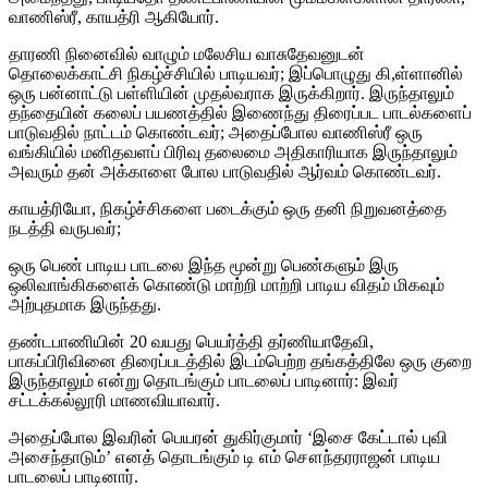
வாணிஸ்ரீ, காயத்ரி ஆகியோர்.
தாரணி நினைவில் வாழும் மலேசிய வாசுதேவனுடன்
தொலைக்காட்சி நிகழ்ச்சியில் பாடியவர்; இப்பொழுது கி,ள்ளானில்
ஒரு பன்னாட்டு பள்ளியின் முதல்வராக இருக்கிறார். இருந்தாலும்
தந்தையின் கலைப் பயணத்தில் இணைந்து திரைப்பட பாடல்களைப்
பாடுவதில் நாட்டம் கொண்டவர்; அதைப்போல வாணிஸ்ரீ ஒரு
வங்கியில் மனிதவளப் பிரிவு தலைமை அதிகாரியாக இருந்தாலும்
அவரும் தன் அக்காளை போல பாடுவதில் ஆர்வம் கொண்டவர்.
காயத்ரியோ, நிகழ்ச்சிகளை படைக்கும் ஒரு தனி நிறுவனத்தை
நடத்தி வருபவர்;
ஒரு பெண் பாடிய பாடலை இந்த மூன்று பெண்களும் இரு
ஒலிவாங்கிகளைக் கொண்டு மாற்றி மாற்றி பாடிய விதம் மிகவும்
அற்புதமாக இருந்தது.
தண்டபாணியின் 20 வயது பெயர்த்தி தர்ணியாதேவி,
பாகப்பிரிவினை திரைப்படத்தில் இடம்பெற்ற தங்கத்திலே ஒரு குறை
இருந்தாலும் என்று தொடங்கும் பாடலைப் பாடினார்: இவர்
சட்டக்கல்லூரி மாணவியாவார்.
அதைப்போல இவரின் பெயரன் துகிர்குமார் ‘இசை கேட்டால் புவி
அசைந்தாடும்’ எனத் தொடங்கும் டி எம் சௌந்தரராஜன் பாடிய
பாடலைப் பாடினார்.