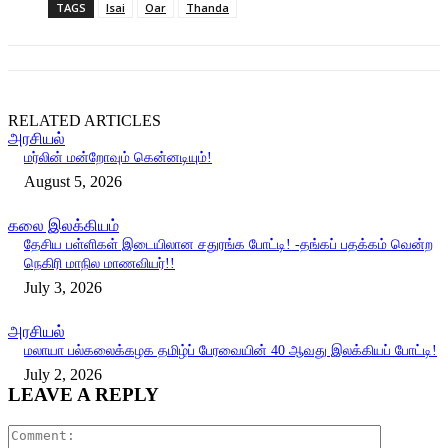
TAGS
Isai
Oar
Thanda
RELATED ARTICLES
அரசியல்
மர்லின் மன்றோவும் கென்னடியும்!
August 5, 2026
கலை இலக்கியம்
தேசிய பள்ளிகள் இடையிலான சதுரங்க போட்டி! -தங்கப் பதக்கம் வென்ற
நெகிரி மாநில மாணவியர்!!
July 3, 2026
அரசியல்
மலாயா பல்கலைக்கழக தமிழ்ப் பேரவையின் 40 ஆவது இலக்கியப் போட்டி!
July 2, 2026
LEAVE A REPLY
Comment: