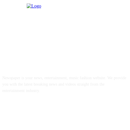
ABOUT US
Newspaper is your news, entertainment, music fashion website. We provide
you with the latest breaking news and videos straight from the
entertainment industry.
FOLLOW US