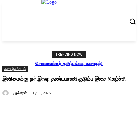
TRENDING NOW
சொலல்வல்லார்-தமிழ்வல்லார் கலைஞர்!
கலை இலக்கியம்
இனிமைக்கு ஓர் இரவு: தண்டபாணி குடும்ப இசை நிகழ்ச்சி
By
நக்கீரன்
July 16, 2025
196
0