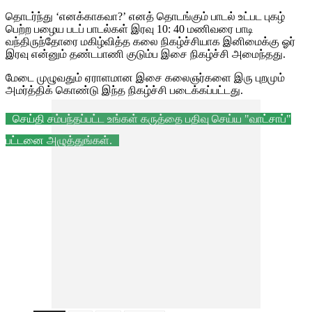
தொடர்ந்து ‘எனக்காகவா?’ எனத் தொடங்கும் பாடல் உட்பட புகழ்
பெற்ற பழைய படப் பாடல்கள் இரவு 10: 40 மணிவரை பாடி
வந்திருந்தோரை மகிழ்வித்த கலை நிகழ்ச்சியாக இனிமைக்கு ஓர்
இரவு என்னும் தண்டபாணி குடும்ப இசை நிகழ்ச்சி அமைந்தது.
மேடை முழுவதும் ஏராளமான இசை கலைஞர்களை இரு புறமும்
அமர்த்திக் கொண்டு இந்த நிகழ்ச்சி படைக்கப்பட்டது.
செய்தி சம்பந்தப்பட்ட உங்கள் கருத்தை பதிவு செய்ய "வாட்சாப்"
பட்டனை அழுத்துங்கள்.