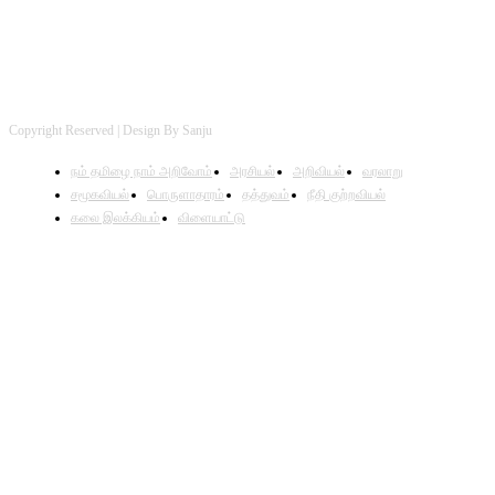
Copyright Reserved | Design By Sanju
நம் தமிழை நாம் அறிவோம்
அரசியல்
அறிவியல்
வரலாறு
சமூகவியல்
பொருளாதாரம்
தத்துவம்
நீதி குற்றவியல்
கலை இலக்கியம்
விளையாட்டு