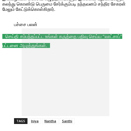
கலந்து கொண்டு பெருமை சேர்க்கும்படி நந்தவனம் சந்திர சேகரன்
மேலும் கேட்டுக்கொள்கிறார்.
பச்சை பலன்
செய்தி சம்பந்தப்பட்ட உங்கள் கருத்தை பதிவு செய்ய "வாட்சாப்"
பட்டனை அழுத்துங்கள்.
TAGS
Iniya
Nantha
Santhi