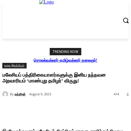
TRENDING NOW
சொலல்வல்லார்-தமிழ்வல்லார் கலைஞர்!
கலை இலக்கியம்
மலேசியப் பத்திரிகையாளர்களுக்கு இனிய நந்தவன
அறவாரியம் ‘மாண்புறு தமிழர்’ விருது!
By
நக்கீரன்
August 9, 2025
414
0