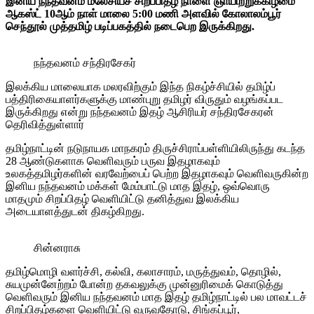
இனிய நந்தவனம் மலேசியச் சிறப்பிதழ் நாளை ஞாயிற்றுக்கிழமை
ஆகஸ்ட் 10ஆம் நாள் மாலை 5:00 மணி அளவில் கோலாலம்பூர்
செந்தூல் முத்தமிழ் படிப்பகத்தில் நடைபெற இருக்கிறது.
நந்தவனம் சந்திரசேகர்
இலக்கிய மாலையாக மலரவிற்கும் இந்த நிகழ்ச்சியில் தமிழ்ப்
பத்திரிகையாளர்களுக்கு மாண்புறு தமிழர் விருதும் வழங்கப்பட
இருக்கிறது என்று நந்தவனம் இதழ் ஆசிரியர் சந்திரசேகரன்
தெரிவித்துள்ளார்
தமிழ்நாட்டின் நடுநாயக மாநகரம் திருச்சிராப்பள்ளியிலிருந்து கடந்த
28 ஆண்டுகளாக வெளிவரும் பருவ இதழாகவும்
உலகத்தமிழர்களின் வரவேற்பைப் பெற்ற இதழாகவும் வெளிவருகின்ற
இனிய நந்தவனம் மக்கள் மேம்பாட்டு மாத இதழ், ஒவ்வொரு
மாதமும் சிறப்பிதழ் வெளியிட்டு தனித்துவ இலக்கிய
அடையாளத்துடன் திகழ்கிறது.
சின்னராசு
தமிழ்மொழி வளர்ச்சி, கல்வி, கலாசாரம், மருத்துவம், தொழில்,
சுயமுன்னேற்றம் போன்ற தகவலுக்கு முன்னுரிமைக் கொடுத்து
வெளிவரும் இனிய நந்தவனம் மாத இதழ் தமிழ்நாட்டில் பல மாவட்டச்
சிறப்பிதழ்களை வெளியிட்டு வருவதோடு, சிங்கப்பூர்,