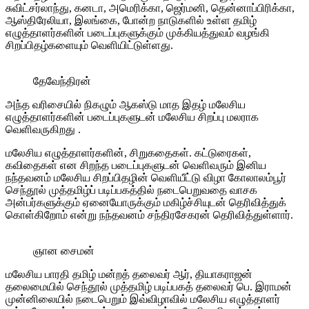
சுவிட்சர்லாந்து, கனடா, அமெரிக்கா, ஜெர்மனி, தென்னாப்பிரிக்கா,
ஆஸ்திரேலியா, இலங்கை, போன்ற நாடுகளில் உள்ள தமிழ்
எழுத்தாளர்களின் படைப்புகளுக்கும் முக்கியத்துவம் வழங்கி
சிறப்பிதழ்களையும் வெளியிட்டுள்ளது.
தேவேந்திரன்
அந்த வரிசையில் நிகழும் ஆகஸ்டு மாத இதழ் மலேசிய
எழுத்தாளர்களின் படைப்புகளுடன் மலேசிய சிறப்பு மலராக
வெளிவருகிறது .
மலேசிய எழுத்தாளர்களின், சிறுகதைகள். கட்டுரைகள்,
கவிதைகள் என சிறந்த படைப்புகளுடன் வெளிவரும் இனிய
நந்தவனம் மலேசிய சிறப்பிதழின் வெளியீட்டு விழா கோலாலம்பூர்
செந்தூல் முத்தமிழ்ப் படிப்பகத்தில் நடைபெறுவதை வாசக
அன்பர்களுக்கும் ஏனையோருக்கும் மகிழ்ச்சியுடன் தெரிவித்துக்
கொள்கிறோம் என்று நந்தவனம் சந்திரசேகரன் தெரிவித்துள்ளார்.
ஞான சைமன்
மலேசிய பாரதி தமிழ் மன்றத் தலைவர் ஆர், தியாகராஜன்
தலைமையில் செந்தூல் முத்தமிழ் படிப்பகத் தலைவர் பெ. இராமன்
முன்னிலையில் நடைபெறும் இவ்விழாவில் மலேசிய எழுத்தாளர்