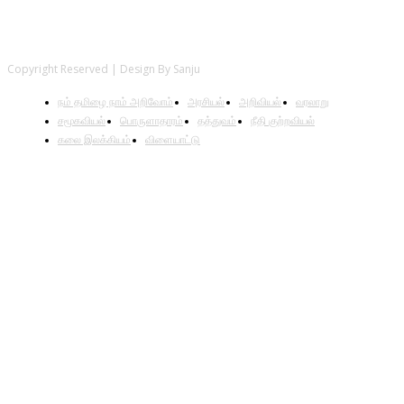
Copyright Reserved | Design By Sanju
நம் தமிழை நாம் அறிவோம்
அரசியல்
அறிவியல்
வரலாறு
சமூகவியல்
பொருளாதாரம்
தத்துவம்
நீதி குற்றவியல்
கலை இலக்கியம்
விளையாட்டு