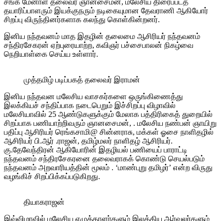
சங்க மேனாள் தலைவர் ஞானசைமன், மலேசிய திரைப்படத்
தயாரிப்பாளரும் இயக்குநரும் நடிகையுமான தேவராணி ஆகியோர்
சிறப்பு விருந்தினர்களாக கலந்து கொள்கின்றனர்.
இனிய நந்தவனம் மாத இதழின் தலைமை ஆசிரியர் நந்தவனம்
சந்திரசேகரன் ஏற்புரையாற்ற, கவிஞர் பச்சைபாலன் நிகழ்வை
நெறியாள்கை செய்ய உள்ளார்.
முத்தமிழ் படிப்பகத் தலைவர் இராமன்
இனிய நந்தவன மலேசிய வாசகர்களை ஒருங்கிணைத்து
இலக்கியச் சந்திப்பாக நடைபெறும் இச்சிறப்பு விழாவில்
மலேசியாவில் 25 ஆண்டுகளுக்கும் மேலாக பத்திரிகைத் துறையில்
சிறப்பாக பணியாற்றிவரும் ஞானசைமன், . மலேசிய நண்பன் ஞாயிறு
பதிப்பு ஆசிரியர் ரெங்கசாமி@ சின்னராசு, மக்கள் ஓசை நாளிதழில்
ஆசிரியர் பி.ஆர் .ராஜன், தமிழ்மலர் நாளிதழ் ஆசிரியர்.
கு.தேவேந்திரன் ஆகியோரின் இதழியல் பணியைப் பாராட்டி
நந்தவனம் சந்திரசேகரனை தலைவராகக் கொண்டு செயல்படும்
நந்தவனம் அறவாரியத்தின் மூலம் . ‘மாண்புறு தமிழர்’ என்ற விருது
வழங்கிச் சிறப்பிக்கப்படுகிறது.
தியாகராஜன்
இவ்விழாவில் மலேசிய எழுத்தாளர்களும் இலக்கிய ஆர்வலர்களும்