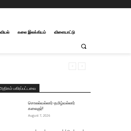
றவியல்
கலை இலக்கியம்
விளையாட்டு
அதிகம் பகிரப்பட்டவை
சொலல்வல்லார்-தமிழ்வல்லார்
கலைஞர்!
August 7, 2026