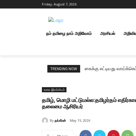
Friday, August 7, 2026
நம் தமிழை நாம் அறிவோம்
அரசியல்
அறிவி
கைக்கு எட்டியது வாய்க்க
TRENDING NOW
கலை இலக்கியம்
தமிழ், மொழி மட்டுமல்ல:தமிழர்தம் எதிர்கால
தலைமை ஆசிரியர்
By
நக்கீரன்
May 15, 2026