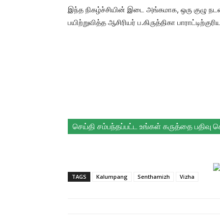
இந்த நிகழ்ச்சியின் இடை அங்கமாக, ஒரு குழு ந
பயிற்றுவித்த ஆசிரியர் ப.கிருத்திகா பாராட்டிற்குரி
செய்தி சம்பந்தப்பட்ட உங்கள் கருத்தை பதிவு 
TAGS
Kalumpang
Senthamizh
Vizha