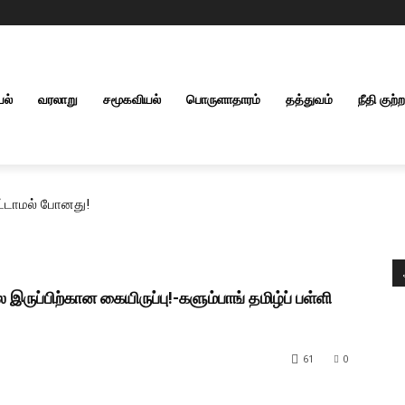
யல்
வரலாறு
சமூகவியல்
பொருளாதாரம்
தத்துவம்
நீதி குற்
ெட்டாமல் போனது!
 இருப்பிற்கான கையிருப்பு!-களும்பாங் தமிழ்ப் பள்ளி
61
0