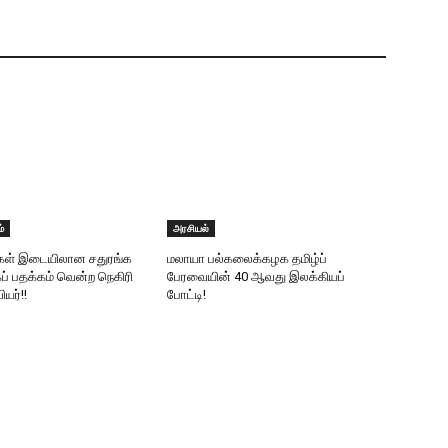
்
அரசியல்
ிகள் இடையிலான சதுரங்க
மலாயா பல்கலைக்கழக தமிழ்ப்
கப் பதக்கம் வென்ற நெகிரி
பேரவையின் 40 ஆவது இலக்கியப்
யர்!!
போட்டி!