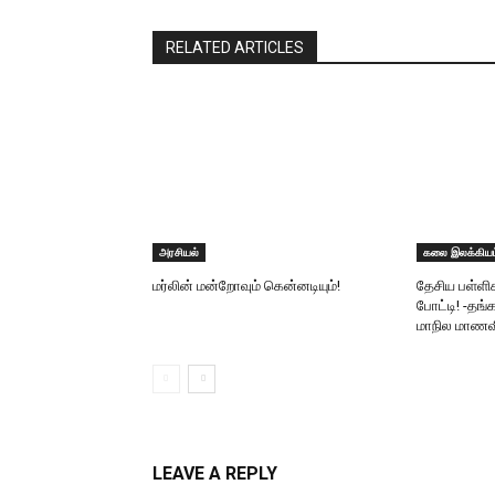
RELATED ARTICLES
அரசியல்
கலை இலக்கியம
மர்லின் மன்றோவும் கென்னடியும்!
தேசிய பள்ள
போட்டி! -தங்
மாநில மாணவி
LEAVE A REPLY