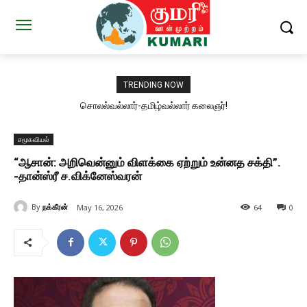
TRENDING NOW
சொலல்வல்லார்-தமிழ்வல்லார் கலைஞர்!
சமூகவியல்
“ஆசான்: அறிவென்னும் விளக்கை ஏற்றும் உன்னத சக்தி”.
-தான்ஸ்ரீ ச.விக்னேஸ்வரன்
By
நக்கீரன்
May 16, 2026
64
0