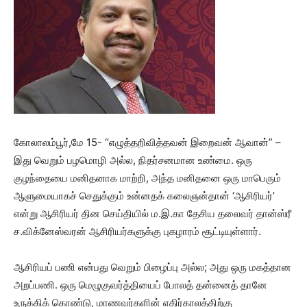
கோலாலம்பூர்,மே 15- “எழுத்தறிவித்தவன் இறைவன் ஆவான்” –
இது வெறும் பழமொழி அல்ல, நிதர்சனமான உண்மை. ஒரு
குழந்தையை மனிதனாக மாற்றி, அந்த மனிதனை ஒரு மாபெரும்
ஆளுமையாகச் செதுக்கும் உன்னதக் கலைஞன்தான் ‘ஆசிரியர்’
என்று ஆசிரியர் தின செய்தியில் ம.இ.கா தேசிய தலைவர் தான்ஸ்ரீ
ச.விக்னேஸ்வரன் ஆசிரியர்களுக்கு புகழாரம் சூட்டியுள்ளார்.
ஆசிரியப் பணி என்பது வெறும் பிழைப்பு அல்ல; அது ஒரு மகத்தான
அறப்பணி. ஒரு மெழுகுவர்த்தியைப் போலத் தன்னைத் தானே
உருக்கிக் கொண்டு, மாணவர்களின் எதிர்காலத்திற்கு