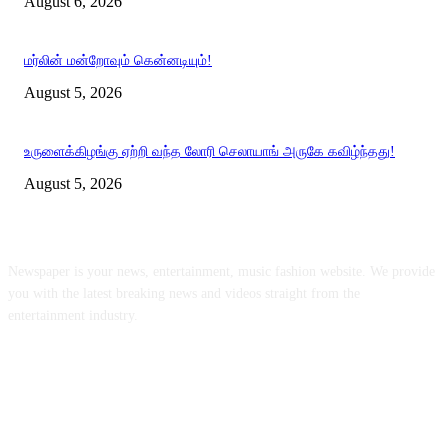
August 6, 2026
மர்லின் மன்றோவும் கென்னடியும்!
August 5, 2026
உருளைக்கிழங்கு ஏற்றி வந்த லோரி செலாயாங் அருகே கவிழ்ந்தது!
August 5, 2026
ABOUT US
Newspaper is your news, entertainment, music fashion website. We provide
you with the latest breaking news and videos straight from the
entertainment industry.
FOLLOW US