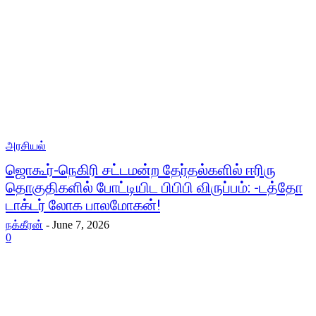
அரசியல்
ஜொகூர்-நெகிரி சட்டமன்ற தேர்தல்களில் ஈரிரு
தொகுதிகளில் போட்டியிட பிபிபி விருப்பம்: -டத்தோ
டாக்டர் லோக பாலமோகன்!
நக்கீரன்
-
June 7, 2026
0