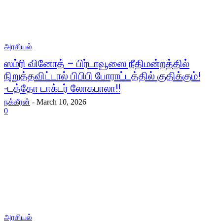
அரசியல்
ஸம்ரி வினோத் – பிர்டாவூஸை நீதிமன்றத்தில்
நிறுத்தவிட்டால் பிபிபி போராட்டத்தில் குதிக்கும்!
-டத்தோ டாக்டர் லோகபாலா!!
நக்கீரன்
-
March 10, 2026
0
அரசியல்