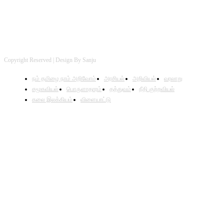
Copyright Reserved | Design By Sanju
நம் தமிழை நாம் அறிவோம்
அரசியல்
அறிவியல்
வரலாறு
சமூகவியல்
பொருளாதாரம்
தத்துவம்
நீதி குற்றவியல்
கலை இலக்கியம்
விளையாட்டு